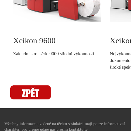
Xeikon 9600
Xeiko
Základní stroj série 9000 střední výkonnosti.
Nejvýkonněj
dokumentov
široké spekt
Všechny informace uvedené na těchto stránkách mají pouze informativní
charakter, pro přesné údaje nás prosím kontaktujte.