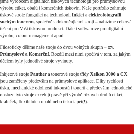
jsme výrobcem digitálních tiskových technologií pro průmyslovou
výrobu etiket, obalů i komerčních tiskovin. Naše portfolio zahrnuje
tiskové stroje fungující na technologii
Inkjet
a
elektrofotografii
suchým tonerem,
společně s dokončujícími stroji – nabízíme celková
řešení pro Vaši tiskovou produkci. Dále i softwarove pro digitální
výrobu, colour management apod.
Filosoficky dělíme naše stroje do dvou volných skupin – tzv.
Průmyslové a Komerční.
Rozdíl mezi nimi spočívá v tom, za jakým
účelem byly jednotlivé stroje vyvinuty.
Inkjetové stroje
Panther
a tonerové stroje třídy
Xeikon 3000 a CX
jsou zaměřeny především na průmyslové aplikace. Díky rychlosti
tisku, mechanické odolnosti inkoustů i tonerů a především jednoduché
obsluze tyto stroje excelují právě při výrobě různých druhů etiket,
krabiček, flexibilních obalů nebo tisku tapet(!).