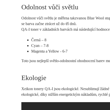
Odolnost vůči světlu
Odolnost vůči světlu je měřena takzvanou Blue Wool stupn
se barva začne ztrácet už do tří dnů.
QA-I toner v základních barvách má následující hodnoce
Černá – 8
Cyan – 7-8
Magenta a Yellow - 6-7
Toto jsou nejlepší světlo-odolnostní ohodnocení barev m
Ekologie
Xeikon tonery QA-I jsou ekologické. Nesublimují žádné n
ekologické, díky nižším energetickým nákladům, rychlé