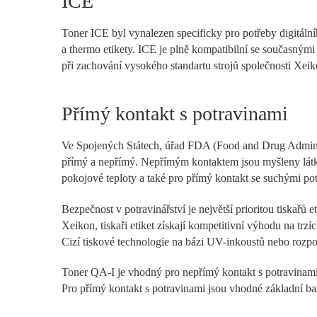
ICE
Toner ICE byl vynalezen specificky pro potřeby digitálního
a thermo etikety. ICE je plně kompatibilní se současným
při zachování vysokého standartu strojů společnosti Xeik
Přímý kontakt s potravinami
Ve Spojených Státech, úřad FDA (Food and Drug Administr
přímý a nepřímý. Nepřímým kontaktem jsou myšleny látky
pokojové teploty a také pro přímý kontakt se suchými pot
Bezpečnost v potravinářství je největší prioritou tiskařů
Xeikon, tiskaři etiket získají kompetitivní výhodu na trzí
Cizí tiskové technologie na bázi UV-inkoustů nebo rozpo
Toner QA-I je vhodný pro nepřímý kontakt s potravinam
Pro přímý kontakt s potravinami jsou vhodné základní b