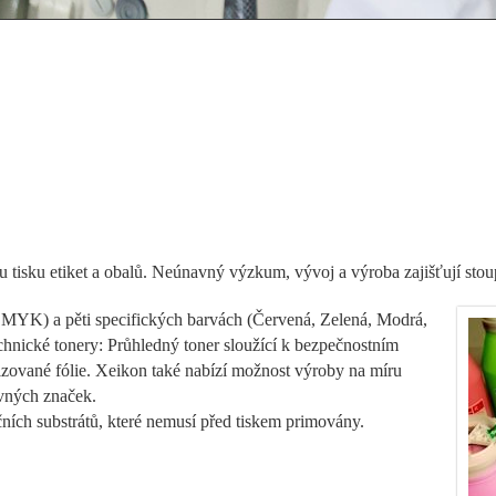
sku etiket a obalů. Neúnavný výzkum, vývoj a výroba zajišťují stoupaj
CMYK) a pěti specifických barvách (Červená, Zelená, Modrá,
chnické tonery: Průhledný toner sloužící k bezpečnostním
lizované fólie. Xeikon také nabízí možnost výroby na míru
evných značek.
ních substrátů, které nemusí před tiskem primovány.