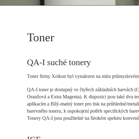
Toner
QA-I suché tonery
Toner firmy Xeikon byl vynalezen na míru průmyslovému ti
QA-I toner je dostupný ve čtyřech základních barvách (
Oranžová a Extra Magenta). K dispozici jsou také dva te
aplikacím a Bílý-matný toner pro tisk na průhledné/meta
barevného toneru, k uspokojení potřeb specifických bar
Tonery QA-I jsou použitelné na širokém spektru konvenč