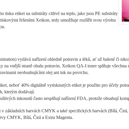
 tisku etiket na substráty citlivé na teplo, jako jsou PE substráty
i tiskovými řešeními Xeikon, tedy umožňuje rozšířit svou výrobu
on.
ation) vydává nařízení ohledně potravin a léků, ať už balené či nikoli
 na vnější straně obalu potravin. Xeikon QA-I toner splňuje všechna 
ravinami neobsahujícími olej ani tuk na povrchu.
 etiket, neboť 40% digitálně vytisknutých etiket je použito pro účely po
ch, kterým dodávají.
uštivých inkoustů často nesplňují nařízení FDA, protože obsahují kom
i v základních barvách CMYK a také specifických barvách (Bílá, Čirá
arvy CMYK, Bílá, Čirá a Extra Magenta.