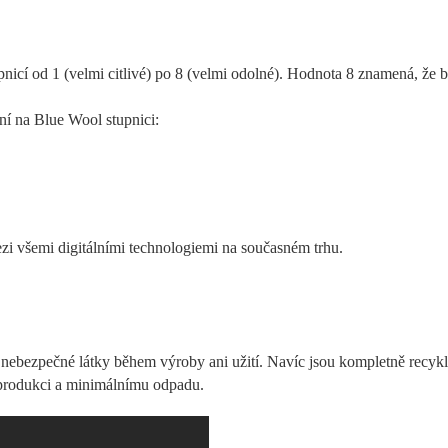
icí od 1 (velmi citlivé) po 8 (velmi odolné). Hodnota 8 znamená, že ba
ní na Blue Wool stupnici:
ezi všemi digitálními technologiemi na současném trhu.
ebezpečné látky během výroby ani užití. Navíc jsou kompletně recyklo
 produkci a minimálnímu odpadu.