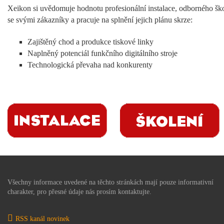
Xeikon si uvědomuje hodnotu profesionální instalace, odborného šk
se svými zákazníky a pracuje na splnění jejich plánu skrze:
Zajištěný chod a produkce tiskové linky
Naplněný potenciál funkčního digitálního stroje
Technologická převaha nad konkurenty
Všechny informace uvedené na těchto stránkách mají pouze informativní
charakter, pro přesné údaje nás prosím kontaktujte.
RSS kanál novinek