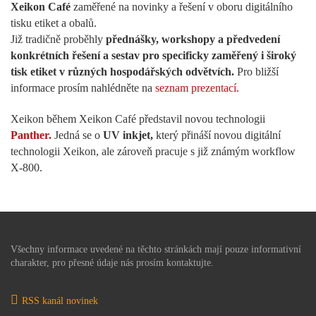
Xeikon Café
zaměřené na novinky a řešení v oboru digitálního
tisku etiket a obalů.
Již tradičně proběhly
přednášky, workshopy a předvedení
konkrétních řešení a sestav pro specificky zaměřený i široký
tisk etiket v různých hospodářských odvětvích.
Pro bližší
informace prosím nahlédněte na
seznam prezentací.
Xeikon během Xeikon Café představil novou technologii
Panther.
Jedná se o
UV inkjet,
který přináší novou digitální
technologii Xeikon, ale zároveň pracuje s již známým workflow
X-800.
Všechny informace uvedené na těchto stránkách mají pouze informativní
charakter, pro přesné údaje nás prosím kontaktujte.
RSS kanál novinek